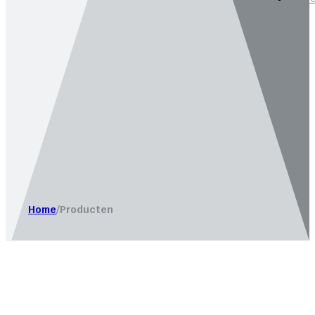
Website laten maken door
Bureau Magneet – Online market
Home
/
Producten