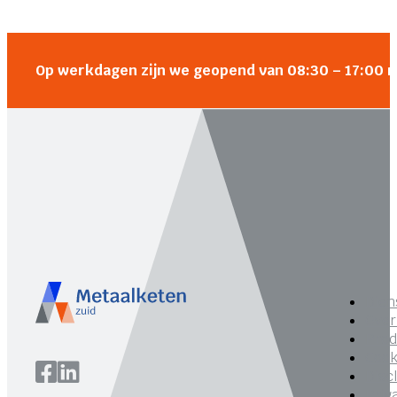
Op werkdagen zijn we geopend van 08:30 – 17:00 
Dien
Over
Prod
Cook
Disc
Priv