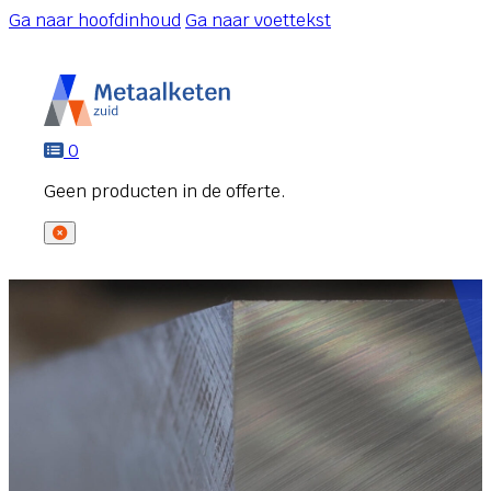
Ga naar hoofdinhoud
Ga naar voettekst
0