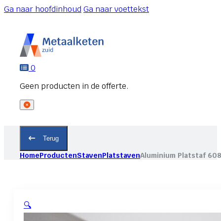
Ga naar hoofdinhoud
Ga naar voettekst
0
Terug
Home
Producten
Staven
Platstaven
Aluminium Platstaf 60
🔍