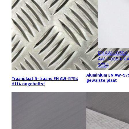
EN AW-1050A
AW-5005 EN 
5754
Aluminium EN AW-57
Traanplaat 5-traans EN AW-5754
gewalste plaat
H114 ongebeitst