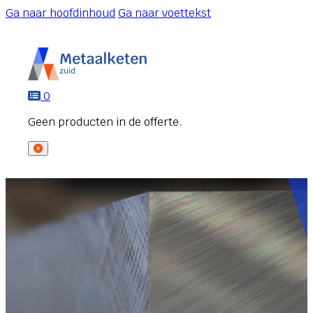
Ga naar hoofdinhoud
Ga naar voettekst
0