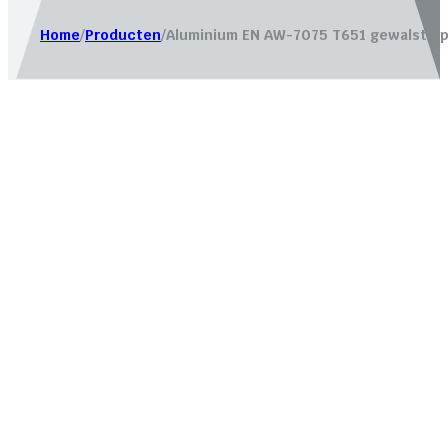
Home
/
Producten
/
Aluminium EN AW-7075 T651 gewalste p