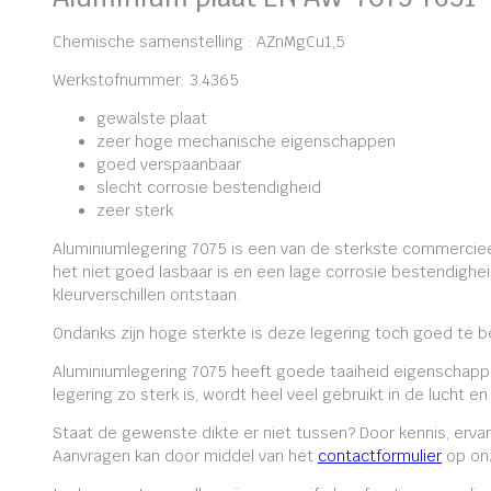
Chemische samenstelling : AZnMgCu1,5
Werkstofnummer: 3.4365
gewalste plaat
zeer hoge mechanische eigenschappen
goed verspaanbaar
slecht corrosie bestendigheid
zeer sterk
Aluminiumlegering 7075 is een van de sterkste commerciee
het niet goed lasbaar is en een lage corrosie bestendighe
kleurverschillen ontstaan.
Ondanks zijn hoge sterkte is deze legering toch goed te b
Aluminiumlegering 7075 heeft goede taaiheid eigenschappe
legering zo sterk is, wordt heel veel gebruikt in de lucht
Staat de gewenste dikte er niet tussen? Door kennis, erv
Aanvragen kan door middel van het
contactformulier
op onz