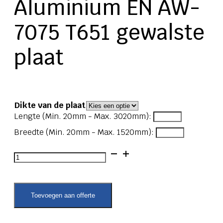
Aluminium EN AW-
7075 T651 gewalste
plaat
Dikte van de plaat
Lengte (Min. 20mm - Max. 3020mm):
Breedte (Min. 20mm - Max. 1520mm):
Aluminium
EN
AW-
7075
T651
Toevoegen aan offerte
gewalste
plaat