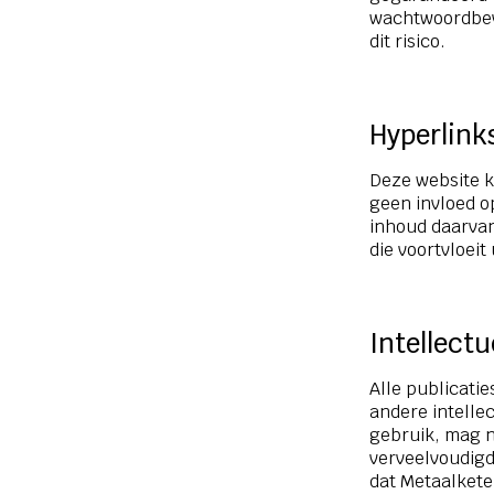
wachtwoordbeve
dit risico.
Hyperlink
Deze website k
geen invloed o
inhoud daarvan
die voortvloeit
Intellect
Alle publicati
andere intelle
gebruik, mag n
verveelvoudig
dat Metaalkete