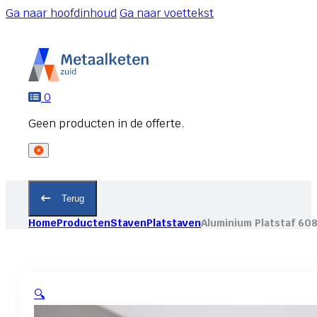
Ga naar hoofdinhoud
Ga naar voettekst
0
Terug
Home
Producten
Staven
Platstaven
Aluminium Platstaf 60
🔍