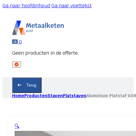
Ga naar hoofdinhoud
Ga naar voettekst
0
Terug
Home
Producten
Staven
Platstaven
Aluminium Platstaf 60
🔍