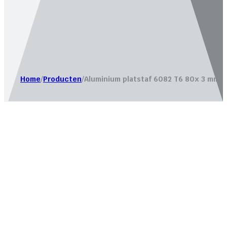
Website laten maken door
Bureau Magneet – Online market
Home
/
Producten
/
Aluminium platstaf 6082 T6 80x 3 mm.