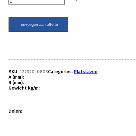
platstaf
6082
T6
80x
Toevoegen aan offerte
3
mm.
aantal
SKU:
122320-0803
Categories:
Platstaven
A (mm):
B (mm):
Gewicht kg/m:
Delen: