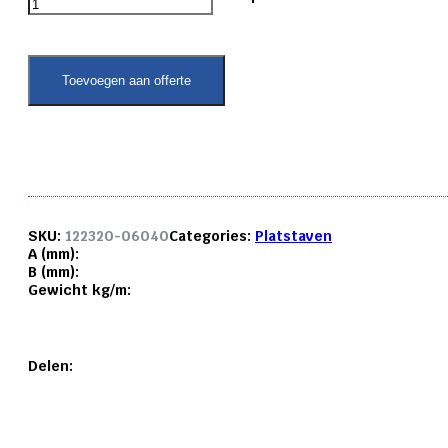
platstaf
6082
T6
60x
Toevoegen aan offerte
40
mm.
aantal
SKU:
122320-06040
Categories:
Platstaven
A (mm):
B (mm):
Gewicht kg/m:
Delen: