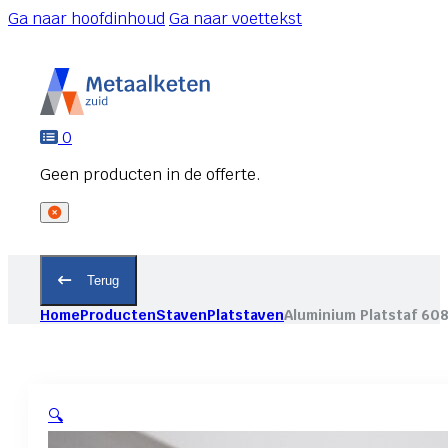
Ga naar hoofdinhoud
Ga naar voettekst
0
Terug
Home
Producten
Staven
Platstaven
Aluminium Platstaf 60
🔍