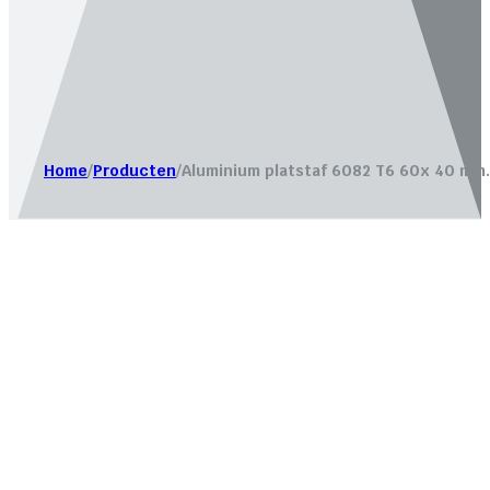
Website laten maken door
Bureau Magneet – Online market
Home
/
Producten
/
Aluminium platstaf 6082 T6 60x 40 mm.