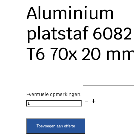
Aluminium
platstaf 6082
T6 70x 20 mm
Eventuele opmerkingen:
Aluminium
platstaf
6082
T6
70x
Toevoegen aan offerte
20