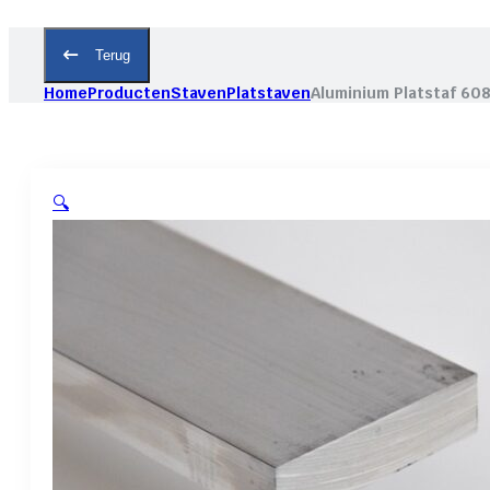
Terug
Home
Producten
Staven
Platstaven
Aluminium Platstaf 60
🔍