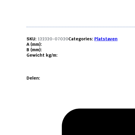
mm.
aantal
SKU:
122320-07020
Categories:
Platstaven
A (mm):
B (mm):
Gewicht kg/m:
Delen: