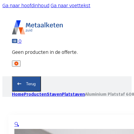
Ga naar hoofdinhoud
Ga naar voettekst
0
Terug
Home
Producten
Staven
Platstaven
Aluminium Platstaf 60
🔍