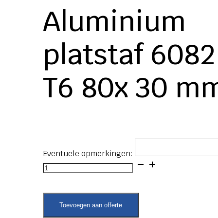
Aluminium
platstaf 6082
T6 80x 30 m
Eventuele opmerkingen:
Aluminium
platstaf
6082
T6
80x
Toevoegen aan offerte
30