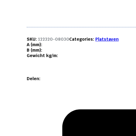
mm.
aantal
SKU:
122320-08030
Categories:
Platstaven
A (mm):
B (mm):
Gewicht kg/m:
Delen: