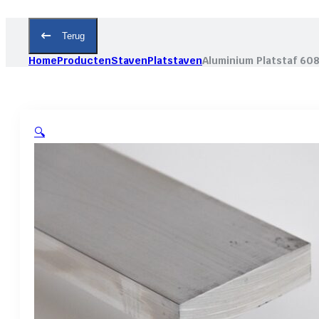
Terug
Home
Producten
Staven
Platstaven
Aluminium Platstaf 60
🔍