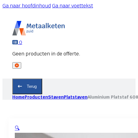
Ga naar hoofdinhoud
Ga naar voettekst
0
Terug
Home
Producten
Staven
Platstaven
Aluminium Platstaf 60
🔍