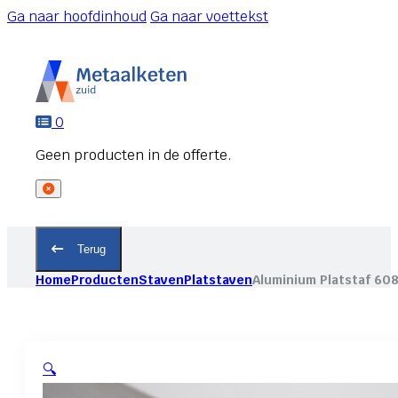
Ga naar hoofdinhoud
Ga naar voettekst
0
Terug
Home
Producten
Staven
Platstaven
Aluminium Platstaf 60
🔍