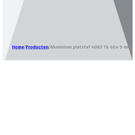
Website laten maken door
Bureau Magneet – Online market
Home
/
Producten
/
Aluminium platstaf 6082 T6 60x 5 mm.