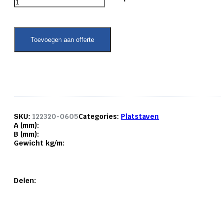
platstaf
6082
T6
60x
Toevoegen aan offerte
5
mm.
aantal
SKU:
122320-0605
Categories:
Platstaven
A (mm):
B (mm):
Gewicht kg/m:
Delen: