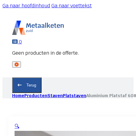
Ga naar hoofdinhoud
Ga naar voettekst
0
Terug
Home
Producten
Staven
Platstaven
Aluminium Platstaf 60
🔍