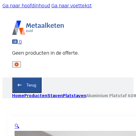
Ga naar hoofdinhoud
Ga naar voettekst
0
Terug
Home
Producten
Staven
Platstaven
Aluminium Platstaf 60
🔍