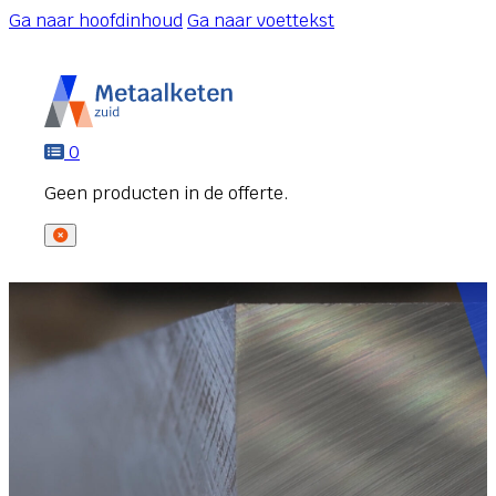
Ga naar hoofdinhoud
Ga naar voettekst
0