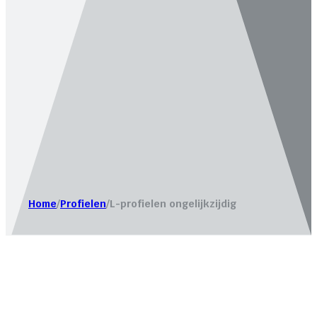
Website laten maken door
Bureau Magneet – Online market
Home
/
Profielen
/
L-profielen ongelijkzijdig