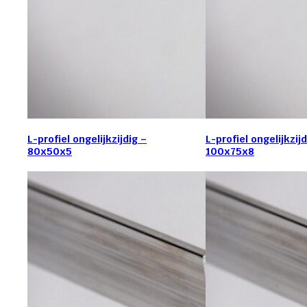
L-profiel ongelijkzijdig –
L-profiel ongelijkzijd
80x50x5
100x75x8