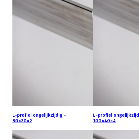
L-profiel ongelijkzijdig –
L-profiel ongelijkzijd
80x30x2
100x40x4