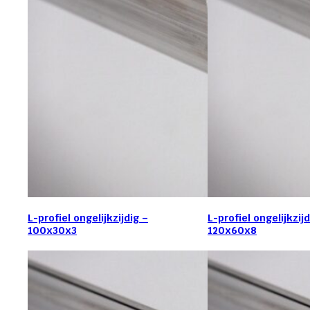
L-profiel ongelijkzijdig –
L-profiel ongelijkzijd
100x30x3
120x60x8