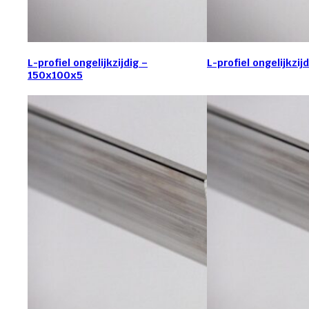
L-profiel ongelijkzijdig –
L-profiel ongelijkzij
150x100x5