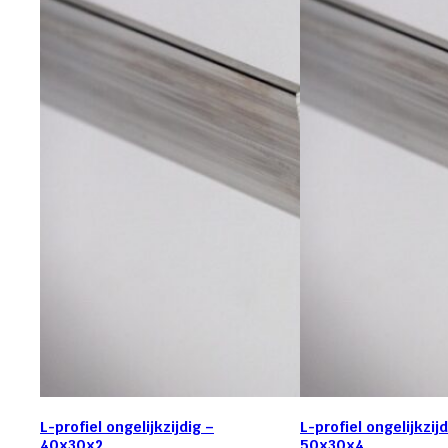
L-profiel ongelijkzijdig –
L-profiel ongelijkzijd
40x30x2
50x30x4