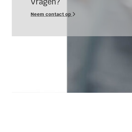
Vragen?
Neem contact op