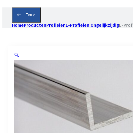
Terug
Home
Producten
Profielen
L-Profielen Ongelijkzijdig
L-Prof
🔍