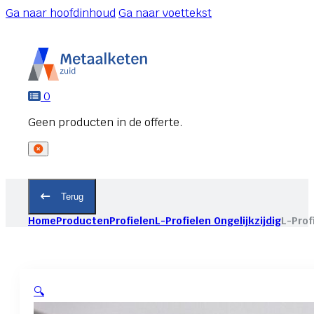
Ga naar hoofdinhoud
Ga naar voettekst
0
Terug
Home
Producten
Profielen
L-Profielen Ongelijkzijdig
L-Prof
🔍