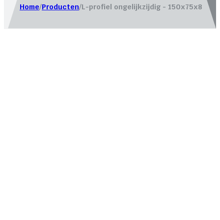
Home
/
Producten
/
L-profiel ongelijkzijdig - 150x75x8