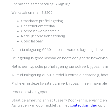
Chemische samenstelling: AlMgSi0,5
Werkstofnummer: 3.3206
Standaard profiellegering
Constructiemateriaal
Goede bewerkbaarheid
Redelijk corrosiebestendig
Goed lasbaar
Aluminiumlegering 6060 is een universele legering die veel
De legering is goed lasbaar en heeft een goede bewerkbaa
Het is een typische profiellegering die ook verkrijgbaar is i
Aluminiumlegering 6060 is redelijk corrosie bestendig, ho
Profielen in deze kwaliteit zijn verkrijgbaar in een maxima
Productiewijze: geperst
Staat de afmeting er niet tussen? Door kennis, ervaring e
Aanvragen kan door middel van het
contactformulier
op onz