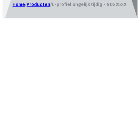
Home
/
Producten
/
L-profiel ongelijkzijdig - 80x25x2