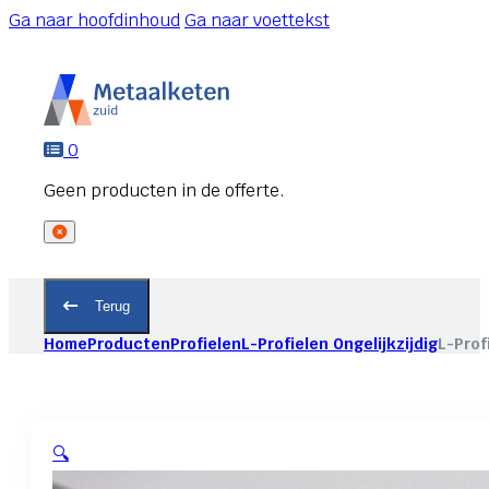
Ga naar hoofdinhoud
Ga naar voettekst
0
Terug
Home
Producten
Profielen
L-Profielen Ongelijkzijdig
L-Prof
🔍