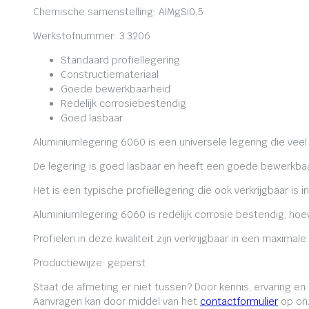
Chemische samenstelling: AlMgSi0,5
Werkstofnummer: 3.3206
Standaard profiellegering
Constructiemateriaal
Goede bewerkbaarheid
Redelijk corrosiebestendig
Goed lasbaar
Aluminiumlegering 6060 is een universele legering die veel
De legering is goed lasbaar en heeft een goede bewerkbaa
Het is een typische profiellegering die ook verkrijgbaar is i
Aluminiumlegering 6060 is redelijk corrosie bestendig, ho
Profielen in deze kwaliteit zijn verkrijgbaar in een maxima
Productiewijze: geperst
Staat de afmeting er niet tussen? Door kennis, ervaring e
Aanvragen kan door middel van het
contactformulier
op onz