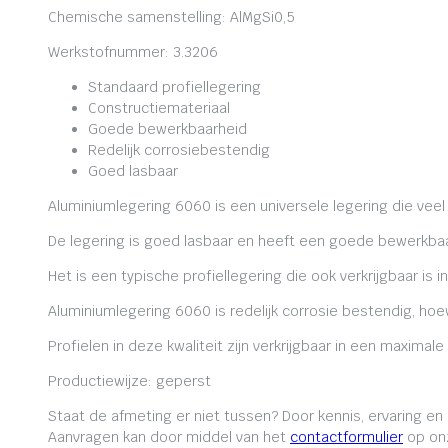
Chemische samenstelling: AlMgSi0,5
Werkstofnummer: 3.3206
Standaard profiellegering
Constructiemateriaal
Goede bewerkbaarheid
Redelijk corrosiebestendig
Goed lasbaar
Aluminiumlegering 6060 is een universele legering die veel
De legering is goed lasbaar en heeft een goede bewerkbaa
Het is een typische profiellegering die ook verkrijgbaar is i
Aluminiumlegering 6060 is redelijk corrosie bestendig, ho
Profielen in deze kwaliteit zijn verkrijgbaar in een maxima
Productiewijze: geperst
Staat de afmeting er niet tussen? Door kennis, ervaring e
Aanvragen kan door middel van het
contactformulier
op onz