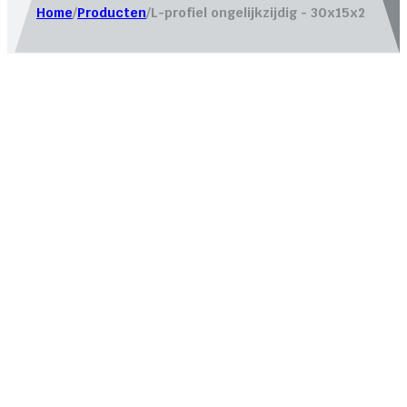
Home
/
Producten
/
L-profiel ongelijkzijdig - 30x15x2