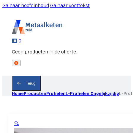
Ga naar hoofdinhoud
Ga naar voettekst
0
Terug
Home
Producten
Profielen
L-Profielen Ongelijkzijdig
L-Prof
🔍