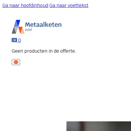
Ga naar hoofdinhoud
Ga naar voettekst
0