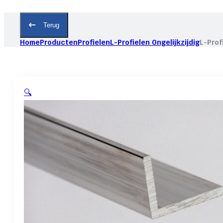
Terug
Home
Producten
Profielen
L-Profielen Ongelijkzijdig
L-Prof
🔍