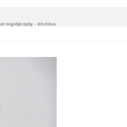
iel Ongelijkzijdig – 80x50x6