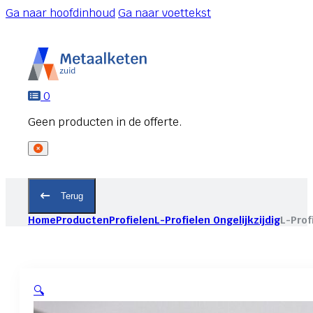
Ga naar hoofdinhoud
Ga naar voettekst
0
Terug
Home
Producten
Profielen
L-Profielen Ongelijkzijdig
L-Prof
🔍