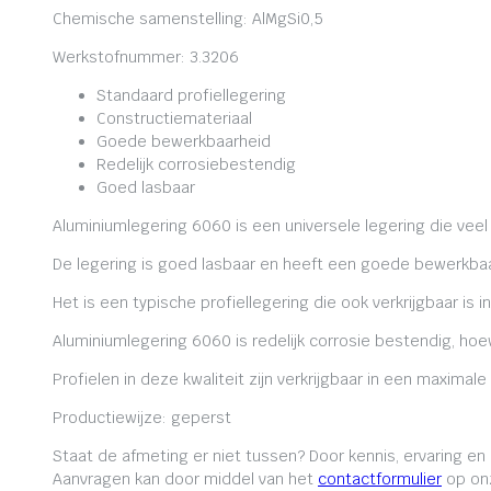
Chemische samenstelling: AlMgSi0,5
Werkstofnummer: 3.3206
Standaard profiellegering
Constructiemateriaal
Goede bewerkbaarheid
Redelijk corrosiebestendig
Goed lasbaar
Aluminiumlegering 6060 is een universele legering die veel
De legering is goed lasbaar en heeft een goede bewerkbaa
Het is een typische profiellegering die ook verkrijgbaar is i
Aluminiumlegering 6060 is redelijk corrosie bestendig, ho
Profielen in deze kwaliteit zijn verkrijgbaar in een maxima
Productiewijze: geperst
Staat de afmeting er niet tussen? Door kennis, ervaring e
Aanvragen kan door middel van het
contactformulier
op onz