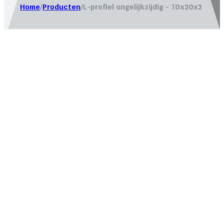
Home
/
Producten
/
L-profiel ongelijkzijdig - 70x20x2