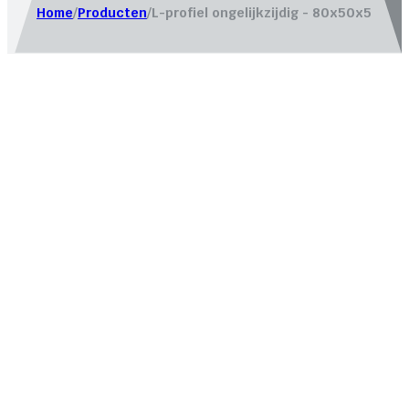
Home
/
Producten
/
L-profiel ongelijkzijdig - 80x50x5