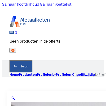
Ga naar hoofdinhoud
Ga naar voettekst
0
Terug
Home
Producten
Profielen
L-Profielen Ongelijkzijdig
L-Prof
🔍