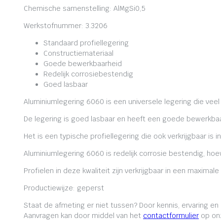
Chemische samenstelling: AlMgSi0,5
Werkstofnummer: 3.3206
Standaard profiellegering
Constructiemateriaal
Goede bewerkbaarheid
Redelijk corrosiebestendig
Goed lasbaar
Aluminiumlegering 6060 is een universele legering die veel
De legering is goed lasbaar en heeft een goede bewerkbaa
Het is een typische profiellegering die ook verkrijgbaar is i
Aluminiumlegering 6060 is redelijk corrosie bestendig, ho
Profielen in deze kwaliteit zijn verkrijgbaar in een maxima
Productiewijze: geperst
Staat de afmeting er niet tussen? Door kennis, ervaring e
Aanvragen kan door middel van het
contactformulier
op onz