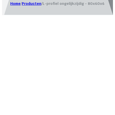
Home
/
Producten
/
L-profiel ongelijkzijdig - 80x60x6