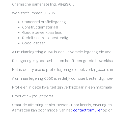
Chemische samenstelling: AlMgSi0,5
Werkstofnummer: 3.3206
Standaard profiellegering
Constructiemateriaal
Goede bewerkbaarheid
Redelijk corrosiebestendig
Goed lasbaar
Aluminiumlegering 6060 is een universele legering die veel
De legering is goed lasbaar en heeft een goede bewerkbaa
Het is een typische profiellegering die ook verkrijgbaar is i
Aluminiumlegering 6060 is redelijk corrosie bestendig, ho
Profielen in deze kwaliteit zijn verkrijgbaar in een maxima
Productiewijze: geperst
Staat de afmeting er niet tussen? Door kennis, ervaring e
Aanvragen kan door middel van het
contactformulier
op onz