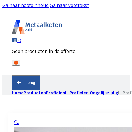
Ga naar hoofdinhoud
Ga naar voettekst
0
Terug
Home
Producten
Profielen
L-Profielen Ongelijkzijdig
L-Prof
🔍