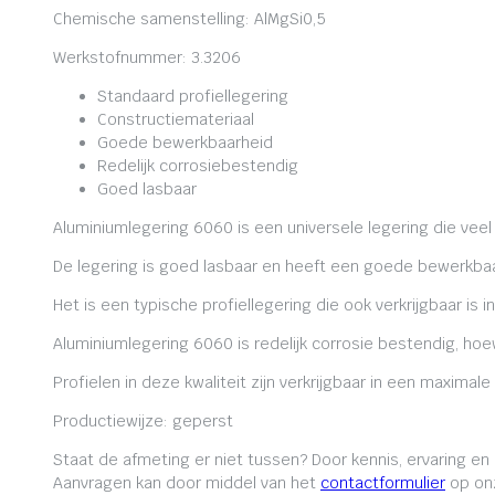
Chemische samenstelling: AlMgSi0,5
Werkstofnummer: 3.3206
Standaard profiellegering
Constructiemateriaal
Goede bewerkbaarheid
Redelijk corrosiebestendig
Goed lasbaar
Aluminiumlegering 6060 is een universele legering die veel
De legering is goed lasbaar en heeft een goede bewerkbaa
Het is een typische profiellegering die ook verkrijgbaar is i
Aluminiumlegering 6060 is redelijk corrosie bestendig, ho
Profielen in deze kwaliteit zijn verkrijgbaar in een maxima
Productiewijze: geperst
Staat de afmeting er niet tussen? Door kennis, ervaring e
Aanvragen kan door middel van het
contactformulier
op onz