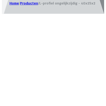
Home
/
Producten
/
L-profiel ongelijkzijdig - 40x15x2