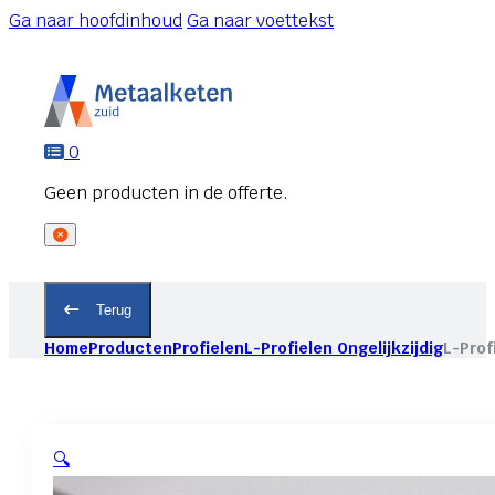
Ga naar hoofdinhoud
Ga naar voettekst
0
Terug
Home
Producten
Profielen
L-Profielen Ongelijkzijdig
L-Prof
🔍