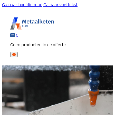
Ga naar hoofdinhoud
Ga naar voettekst
0