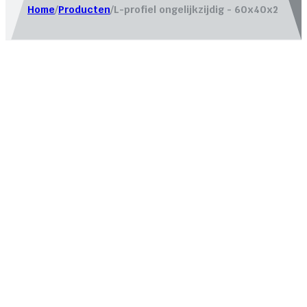
Home
/
Producten
/
L-profiel ongelijkzijdig - 60x40x2