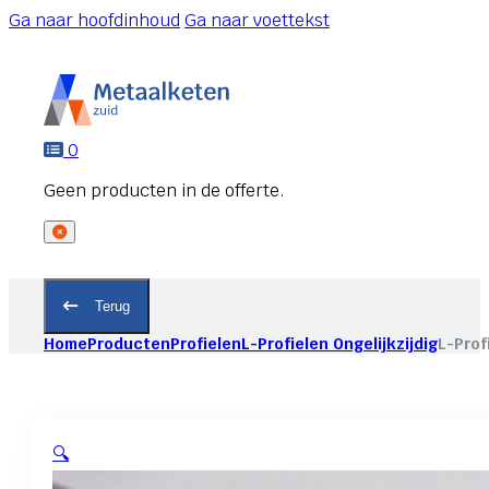
Ga naar hoofdinhoud
Ga naar voettekst
0
Terug
Home
Producten
Profielen
L-Profielen Ongelijkzijdig
L-Prof
🔍