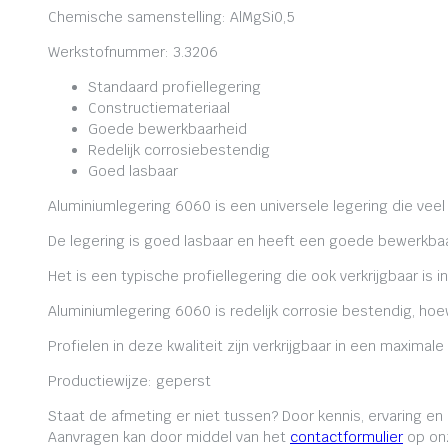
Chemische samenstelling: AlMgSi0,5
Werkstofnummer: 3.3206
Standaard profiellegering
Constructiemateriaal
Goede bewerkbaarheid
Redelijk corrosiebestendig
Goed lasbaar
Aluminiumlegering 6060 is een universele legering die veel
De legering is goed lasbaar en heeft een goede bewerkbaa
Het is een typische profiellegering die ook verkrijgbaar is i
Aluminiumlegering 6060 is redelijk corrosie bestendig, ho
Profielen in deze kwaliteit zijn verkrijgbaar in een maxima
Productiewijze: geperst
Staat de afmeting er niet tussen? Door kennis, ervaring e
Aanvragen kan door middel van het
contactformulier
op onz