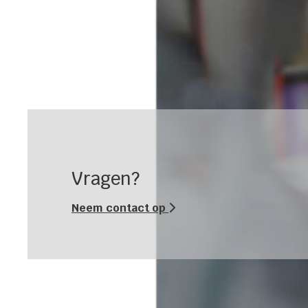
Vragen?
Neem contact op