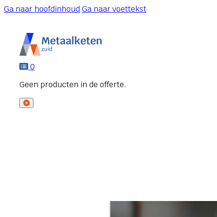
Ga naar hoofdinhoud
Ga naar voettekst
0