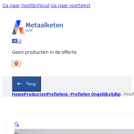
Ga naar hoofdinhoud
Ga naar voettekst
0
Terug
Home
Producten
Profielen
L-Profielen Ongelijkzijdig
L-Prof
🔍