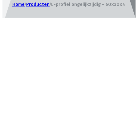
Home
/
Producten
/
L-profiel ongelijkzijdig - 60x30x4