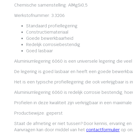
Chemische samenstelling: AlMgSi0,5
Werkstofnummer: 3.3206
Standaard profiellegering
Constructiemateriaal
Goede bewerkbaarheid
Redelijk corrosiebestendig
Goed lasbaar
Aluminiumlegering 6060 is een universele legering die veel
De legering is goed lasbaar en heeft een goede bewerkbaa
Het is een typische profiellegering die ook verkrijgbaar is i
Aluminiumlegering 6060 is redelijk corrosie bestendig, ho
Profielen in deze kwaliteit zijn verkrijgbaar in een maxima
Productiewijze: geperst
Staat de afmeting er niet tussen? Door kennis, ervaring e
Aanvragen kan door middel van het
contactformulier
op onz