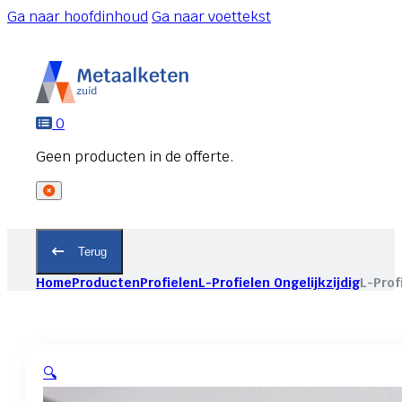
Ga naar hoofdinhoud
Ga naar voettekst
0
Terug
Home
Producten
Profielen
L-Profielen Ongelijkzijdig
L-Prof
🔍