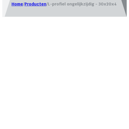
Home
/
Producten
/
L-profiel ongelijkzijdig - 30x20x4