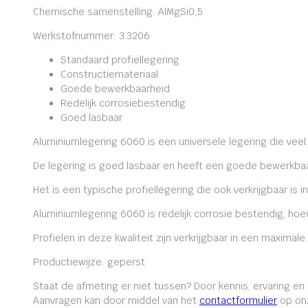
Chemische samenstelling: AlMgSi0,5
Werkstofnummer: 3.3206
Standaard profiellegering
Constructiemateriaal
Goede bewerkbaarheid
Redelijk corrosiebestendig
Goed lasbaar
Aluminiumlegering 6060 is een universele legering die veel
De legering is goed lasbaar en heeft een goede bewerkbaa
Het is een typische profiellegering die ook verkrijgbaar is i
Aluminiumlegering 6060 is redelijk corrosie bestendig, ho
Profielen in deze kwaliteit zijn verkrijgbaar in een maxima
Productiewijze: geperst
Staat de afmeting er niet tussen? Door kennis, ervaring e
Aanvragen kan door middel van het
contactformulier
op onz