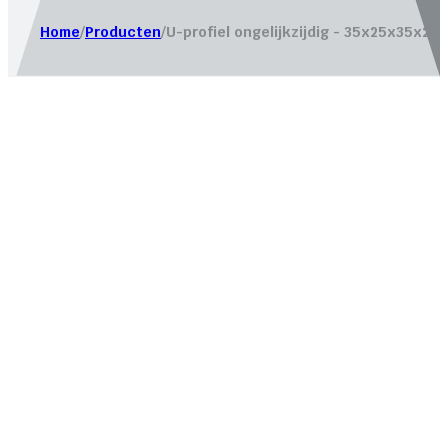
Home
/
Producten
/
U-profiel ongelijkzijdig - 35x25x35x2