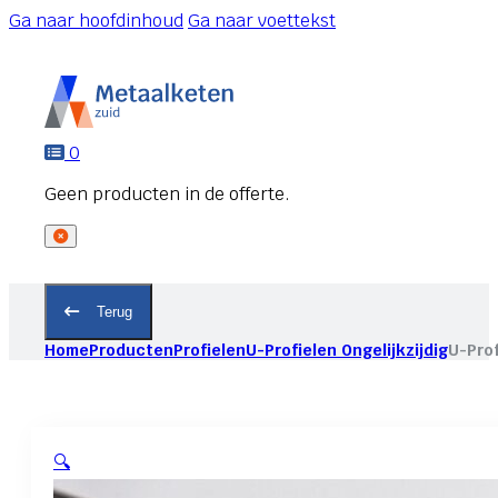
Ga naar hoofdinhoud
Ga naar voettekst
0
Terug
Home
Producten
Profielen
U-Profielen Ongelijkzijdig
U-Prof
🔍