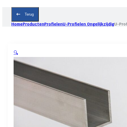
Terug
Home
Producten
Profielen
U-Profielen Ongelijkzijdig
U-Prof
🔍