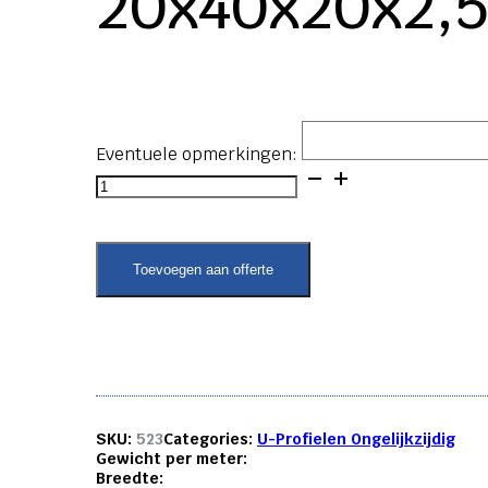
20x40x20x2,
Eventuele opmerkingen:
U-
profiel
ongelijkzijdig
-
20x40x20x2,5
Toevoegen aan offerte
aantal
SKU:
523
Categories:
U-Profielen Ongelijkzijdig
Gewicht per meter:
Breedte: