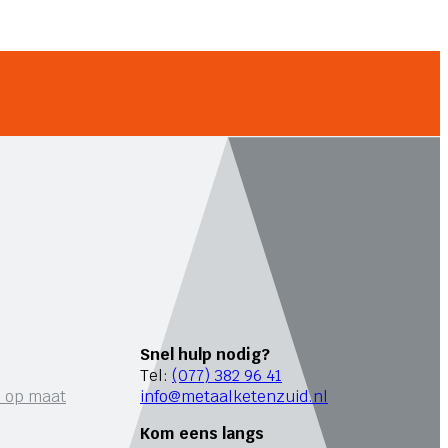
Snel hulp nodig?
Tel:
(077) 382 96 41
n op maat
info@metaalketenzuid.nl
Kom eens langs