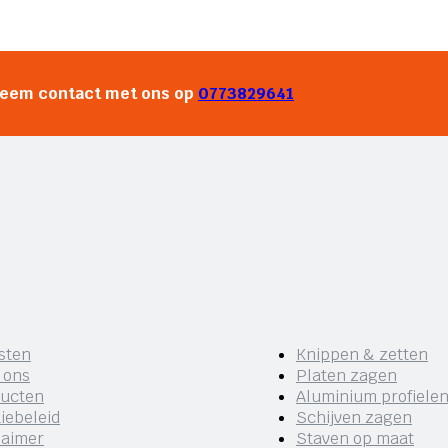
neem contact met ons op
0773829641
sten
Knippen & zetten
 ons
Platen zagen
ucten
Aluminium profiele
iebeleid
Schijven zagen
laimer
Staven op maat