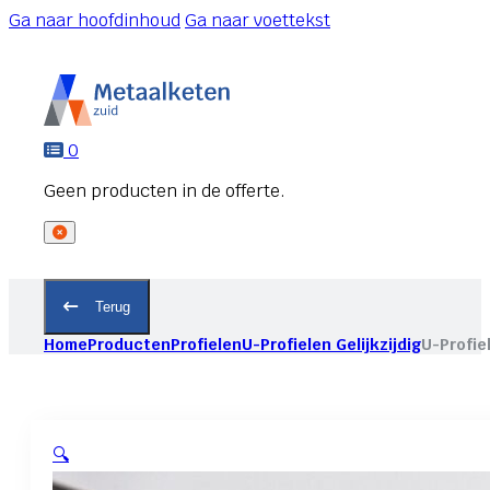
Ga naar hoofdinhoud
Ga naar voettekst
0
Terug
Home
Producten
Profielen
U-Profielen Gelijkzijdig
U-Profie
🔍