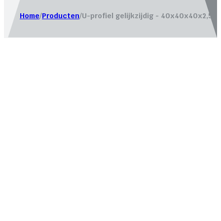
Home
/
Producten
/
U-profiel gelijkzijdig - 40x40x40x2,5