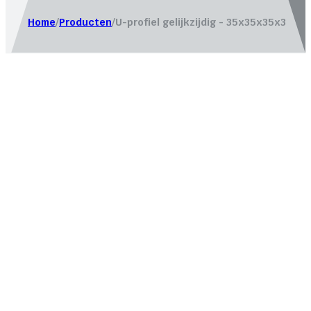
Home
/
Producten
/
U-profiel gelijkzijdig - 35x35x35x3