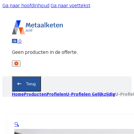
Ga naar hoofdinhoud
Ga naar voettekst
0
Terug
Home
Producten
Profielen
U-Profielen Gelijkzijdig
U-Profie
🔍