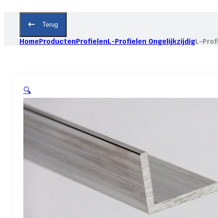
Terug
Home
Producten
Profielen
L-Profielen Ongelijkzijdig
L-Prof
🔍