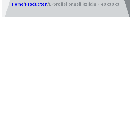
Home
/
Producten
/
L-profiel ongelijkzijdig - 40x30x3