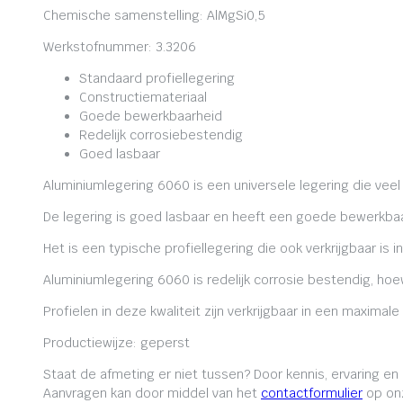
Chemische samenstelling: AlMgSi0,5
Werkstofnummer: 3.3206
Standaard profiellegering
Constructiemateriaal
Goede bewerkbaarheid
Redelijk corrosiebestendig
Goed lasbaar
Aluminiumlegering 6060 is een universele legering die veel
De legering is goed lasbaar en heeft een goede bewerkbaa
Het is een typische profiellegering die ook verkrijgbaar is i
Aluminiumlegering 6060 is redelijk corrosie bestendig, ho
Profielen in deze kwaliteit zijn verkrijgbaar in een maxima
Productiewijze: geperst
Staat de afmeting er niet tussen? Door kennis, ervaring e
Aanvragen kan door middel van het
contactformulier
op onz