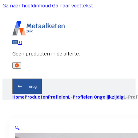
Ga naar hoofdinhoud
Ga naar voettekst
0
Terug
Home
Producten
Profielen
L-Profielen Ongelijkzijdig
L-Prof
🔍