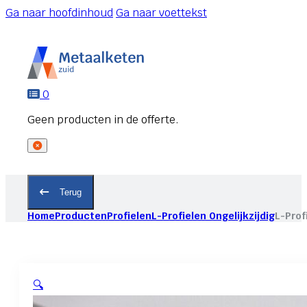
Ga naar hoofdinhoud
Ga naar voettekst
0
Terug
Home
Producten
Profielen
L-Profielen Ongelijkzijdig
L-Prof
🔍