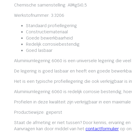
Chemische samenstelling: AlMgSi0,5
Werkstofnummer: 3.3206
Standaard profiellegering
Constructiemateriaal
Goede bewerkbaarheid
Redelijk corrosiebestendig
Goed lasbaar
Aluminiumlegering 6060 is een universele legering die veel
De legering is goed lasbaar en heeft een goede bewerkbaa
Het is een typische profiellegering die ook verkrijgbaar is i
Aluminiumlegering 6060 is redelijk corrosie bestendig, ho
Profielen in deze kwaliteit zijn verkrijgbaar in een maxima
Productiewijze: geperst
Staat de afmeting er niet tussen? Door kennis, ervaring e
Aanvragen kan door middel van het
contactformulier
op onz