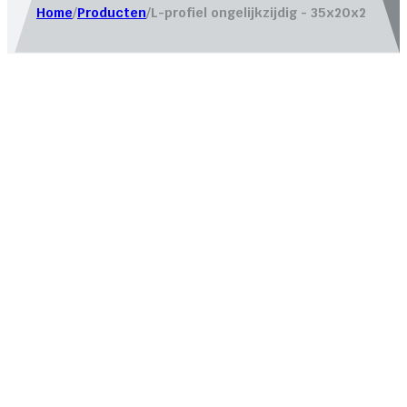
Home
/
Producten
/
L-profiel ongelijkzijdig - 35x20x2