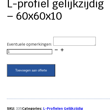
L-profiel gelijkzijdig
– 60x60x10
Eventuele opmerkingen:
L-
profiel
gelijkzijdig
-
60x60x10
Toevoegen aan offerte
aantal
SKU:
335
Categories:
L-Profielen Gelijkzijdig