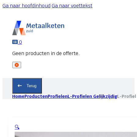
Ga naar hoofdinhoud
Ga naar voettekst
0
Terug
Home
Producten
Profielen
L-Profielen Gelijkzijdig
L-Profiel
🔍