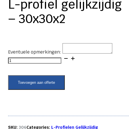
L-profiel gelijkzijdig
– 30x30x2
Eventuele opmerkingen:
L-
profiel
gelijkzijdig
-
30x30x2
Toevoegen aan offerte
aantal
SKU:
306
Categories:
L-Profielen Gelijkzijdig