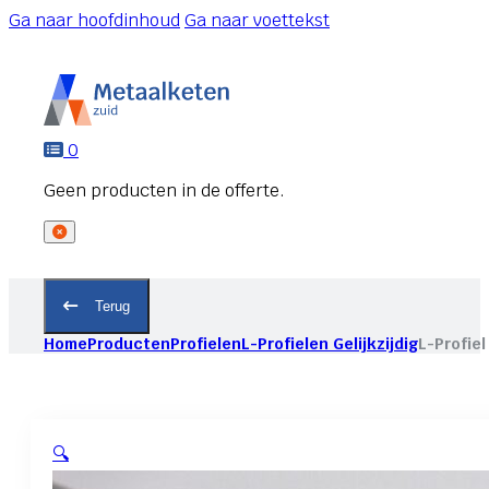
Ga naar hoofdinhoud
Ga naar voettekst
0
Terug
Home
Producten
Profielen
L-Profielen Gelijkzijdig
L-Profiel
🔍