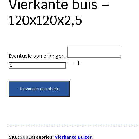
Vierkante buis –
120x120x2,5
Eventuele opmerkingen:
Vierkante
buis
-
120x120x2,5
aantal
Toevoegen aan offerte
SKU:
288
Categories:
Vierkante Buizen