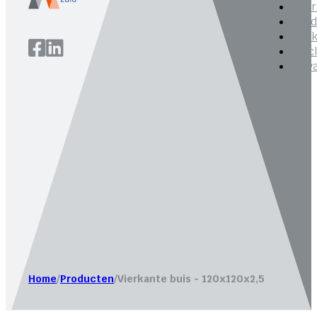
Over
Prod
Cook
Disc
Priv
Website laten maken door
Bureau Magneet – Online market
Home
/
Producten
/
Vierkante buis - 120x120x2,5