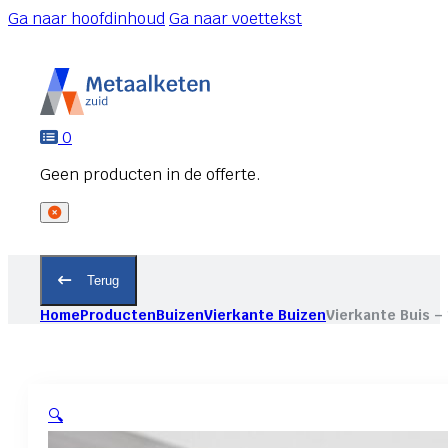
Ga naar hoofdinhoud
Ga naar voettekst
0
Terug
Home
Producten
Buizen
Vierkante Buizen
Vierkante Buis –
🔍