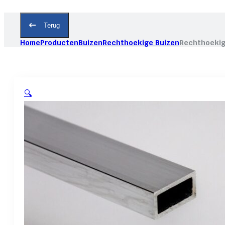
Terug
Home
Producten
Buizen
Rechthoekige Buizen
Rechthoekig
🔍