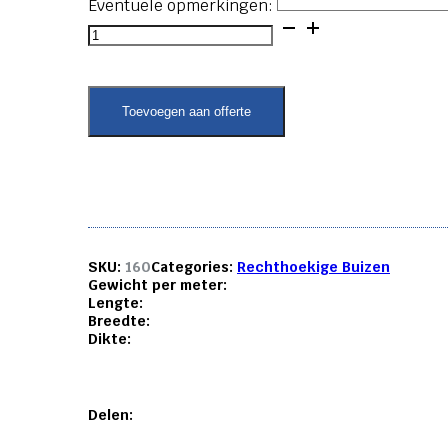
Eventuele opmerkingen:
Rechthoekige
buis
-
60x10x2
aantal
Toevoegen aan offerte
SKU:
160
Categories:
Rechthoekige Buizen
Gewicht per meter:
Lengte:
Breedte:
Dikte:
Delen: