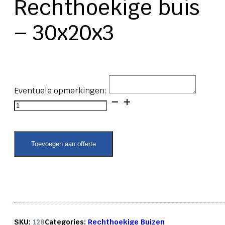
Rechthoekige buis
– 30x20x3
Eventuele opmerkingen:
Rechthoekige
buis
-
30x20x3
aantal
Toevoegen aan offerte
SKU:
128
Categories:
Rechthoekige Buizen