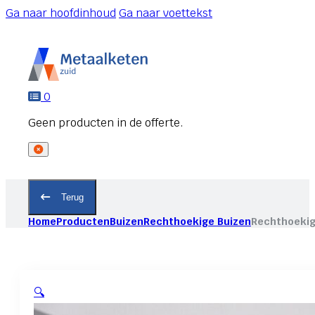
Ga naar hoofdinhoud
Ga naar voettekst
0
Terug
Home
Producten
Buizen
Rechthoekige Buizen
Rechthoekig
🔍