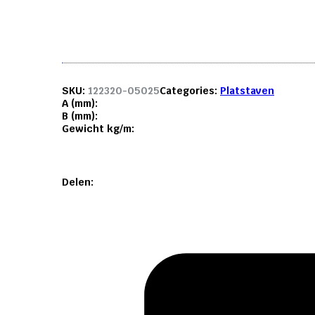
mm.
aantal
SKU:
122320-05025
Categories:
Platstaven
A (mm):
B (mm):
Gewicht kg/m:
Delen: