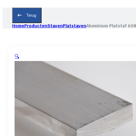
Terug
Home
Producten
Staven
Platstaven
Aluminium Platstaf 60
🔍