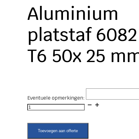
Aluminium
platstaf 6082
T6 50x 25 mm
Eventuele opmerkingen:
Aluminium
platstaf
6082
T6
50x
Toevoegen aan offerte
25