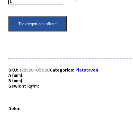
platstaf
6082
T6
50x
Toevoegen aan offerte
20
mm.
aantal
SKU:
122320-05020
Categories:
Platstaven
A (mm):
B (mm):
Gewicht kg/m:
Delen: