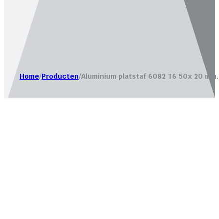
Website laten maken door
Bureau Magneet – Online market
Home
/
Producten
/
Aluminium platstaf 6082 T6 50x 20 mm.