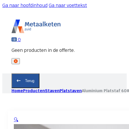
Ga naar hoofdinhoud
Ga naar voettekst
0
Terug
Home
Producten
Staven
Platstaven
Aluminium Platstaf 60
🔍