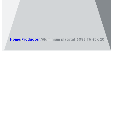
Website laten maken door
Bureau Magneet – Online market
Home
/
Producten
/
Aluminium platstaf 6082 T6 45x 20 mm.