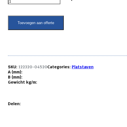
platstaf
6082
T6
45x
Toevoegen aan offerte
20
mm.
aantal
SKU:
122320-04520
Categories:
Platstaven
A (mm):
B (mm):
Gewicht kg/m:
Delen: