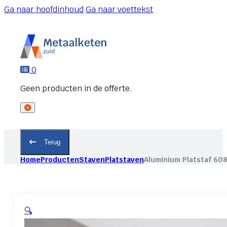
Ga naar hoofdinhoud
Ga naar voettekst
0
Terug
Home
Producten
Staven
Platstaven
Aluminium Platstaf 60
🔍