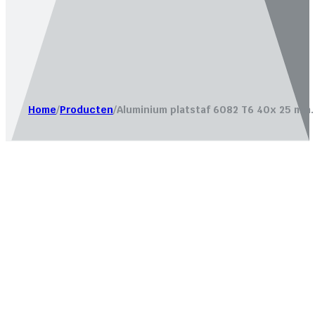
Website laten maken door
Bureau Magneet – Online market
Home
/
Producten
/
Aluminium platstaf 6082 T6 40x 25 mm.