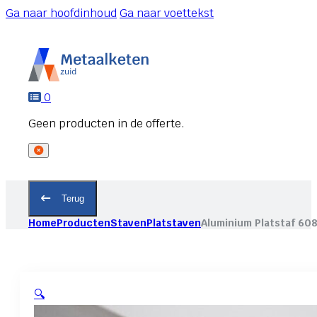
Ga naar hoofdinhoud
Ga naar voettekst
0
Terug
Home
Producten
Staven
Platstaven
Aluminium Platstaf 60
🔍