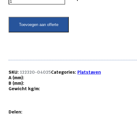
platstaf
6082
T6
40x
Toevoegen aan offerte
25
mm.
aantal
SKU:
122320-04025
Categories:
Platstaven
A (mm):
B (mm):
Gewicht kg/m:
Delen: