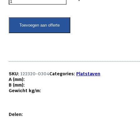
platstaf
6082
T6
30x
Toevoegen aan offerte
4
mm.
aantal
SKU:
122320-0304
Categories:
Platstaven
A (mm):
B (mm):
Gewicht kg/m:
Delen: