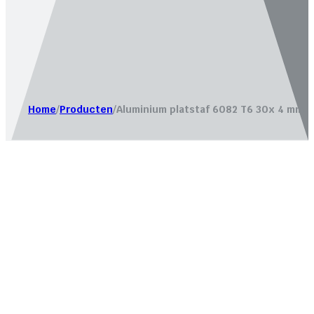
Website laten maken door
Bureau Magneet – Online market
Home
/
Producten
/
Aluminium platstaf 6082 T6 30x 4 mm.