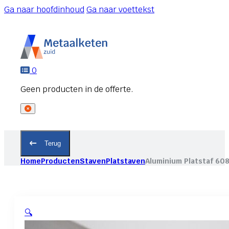
Ga naar hoofdinhoud
Ga naar voettekst
0
Terug
Home
Producten
Staven
Platstaven
Aluminium Platstaf 60
🔍