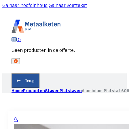
Ga naar hoofdinhoud
Ga naar voettekst
0
Terug
Home
Producten
Staven
Platstaven
Aluminium Platstaf 60
🔍