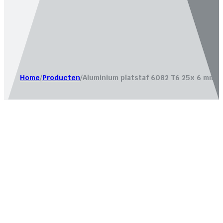
Website laten maken door
Bureau Magneet – Online market
Home
/
Producten
/
Aluminium platstaf 6082 T6 25x 6 mm.