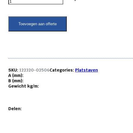
platstaf
6082
T6
25x
Toevoegen aan offerte
6
mm.
aantal
SKU:
122320-02506
Categories:
Platstaven
A (mm):
B (mm):
Gewicht kg/m:
Delen: